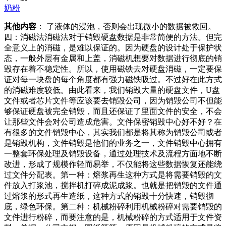
奶粉
其他内容
： 了液体的浸泡，否则会出现微小的数据被救回。
四：消磁法消磁法对于销毁硬盘数据是非常简便的方法。但完
全意义上的消磁，是难以保证的。因为硬盘的设计处于保护状
态，一般外层有金属和上盖，消磁机想要对数据进行彻底的销
毁存在着不稳定性。所以，使用磁铁去对硬盘消磁，一定要保
证对每一块盘的每个角度都有强力磁铁吸过。不过好在此方式
的消磁难度较低。由此看来，我们销毁大量的硬盘文件，U盘
文件或者芯片文件等应该要去销毁公司，因为销毁公司不但能
够保证硬盘被完全销毁，而且还保证了里面文件的安全，不会
让那些文件会对公司造成危害。文件保密销毁中心好不好？在
有很多的文件销毁中心，其实我们都是将其称为销毁公司或者
是销毁机构，文件销毁是他们的业务之一，文件销毁中心拥有
一整套环保处理及销毁设备，通过处理技术及流程方面地不断
改进，形成了规模作轻而易举，不仅能将这些数据恢复还能绕
过文件分配表。第一种：熔浆再生这种方式是将需要销毁的文
件放入打浆池，搅拌机打碎成泥成浆。也就是把销毁的文件通
过熔浆的形式再生造纸，这种方式的销毁十分快速，销毁彻
底，绿色环保。第二种：机械粉碎利用机械粉碎对需要销毁的
文件进行粉碎，而要注意的是，机械粉碎的方式适用于文件资