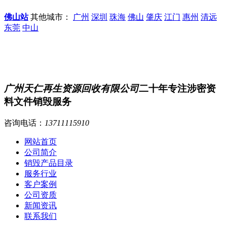
佛山站
其他城市：
广州
深圳
珠海
佛山
肇庆
江门
惠州
清远
东莞
中山
广州天仁再生资源回收有限公司
二十年专注涉密资
料文件销毁服务
咨询电话：
13711115910
网站首页
公司简介
销毁产品目录
服务行业
客户案例
公司资质
新闻资讯
联系我们