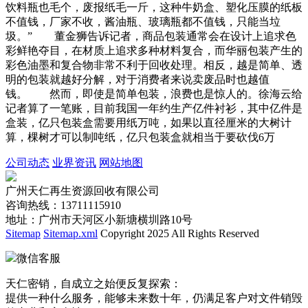
饮料瓶也毛个，废报纸毛一斤，这种牛奶盒、塑化压膜的纸板
不值钱，厂家不收，酱油瓶、玻璃瓶都不值钱，只能当垃
圾。” 董金狮告诉记者，商品包装通常会在设计上追求色
彩鲜艳夺目，在材质上追求多种材料复合，而华丽包装产生的
彩色油墨和复合物非常不利于回收处理。相反，越是简单、透
明的包装就越好分解，对于消费者来说卖废品时也越值
钱。 然而，即使是简单包装，浪费也是惊人的。徐海云给
记者算了一笔账，目前我国一年约生产亿件衬衫，其中亿件是
盒装，亿只包装盒需要用纸万吨，如果以直径厘米的大树计
算，棵树才可以制吨纸，亿只包装盒就相当于要砍伐6万
公司动态
业界资讯
网站地图
广州天仁再生资源回收有限公司
咨询热线：13711115910
地址：广州市天河区小新塘横圳路10号
Sitemap
Sitemap.xml
Copyright 2025 All Rights Reserved
微信客服
天仁密销，自成立之始便反复探索：
提供一种什么服务，能够未来数十年，仍满足客户对文件销毁