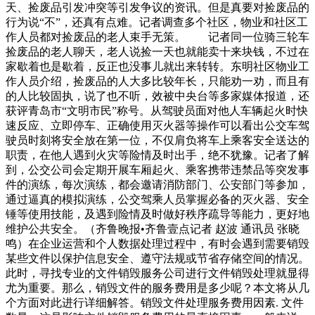
天、捡废品引发冲突等引发争议的资讯。但是真要对捡废品的
行为说“不”，还真有点难。记者调查多个社区，物业和社区工
作人员都对捡废品的老人束手无策。 记者同一位骑三轮车
捡废品的老人聊天，老人说捡一天也就能卖十来块钱，不过在
家歇着也是歇着，反正也没事儿就出来转转。东明社区物业工
作人员介绍，捡废品的人大多比较年长，只能劝一劝，而且有
的人比较固执，说了也不听，效被中央台等多家媒体报道，还
获评青岛市“文明市民”称号。从驾驶员面对他人车辆起火时快
速反应、立即停车、正确使用灭火器等操作可以看出公交车驾
驶员时刻将安全放在第一位，不仅肩负将车上乘客安全送达的
职责，在他人遇到火灾等险情及时出手，绝不犹豫。记者了解
到，公交公司会定期开展车厢起火、乘客携带违禁品等突发事
件的演练，每次演练，都会邀请消防部门、公安部门等参加，
通过逼真的模拟演练，公交驾乘人员掌握必备的灭火器、安全
锤等使用技能，及遇到险情及时做好秩序疏导等能力，更好地
维护公共安全。（齐鲁晚报•齐鲁壹点记者 赵波 通讯员 张晓
鸣）在企业运营和个人数据处理过程中，有时会遇到需要销毁
某些文件以保护信息安全、遵守法规或节省存储空间的情况。
此时，寻找专业的文件销毁服务公司进行文件销毁处理就显得
尤为重要。那么，销毁文件的服务费用是多少呢？本文将从几
个方面对此进行详细解答。销毁文件处理服务费用因素. 文件