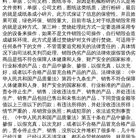
料，单据，公司文档，图纸等等。原因是机械粉碎的方式是将
文件资料，单据，公司文档，图纸这类纸质，进行粉碎，最后
的就是成纸条成小碎片。此方式保证了信息的保密性。并且效
果可观，绿色环保、销毁量大。目前市场上对于纸质销毁常用
的就是这种方式。第三种：焚烧处理此方式一定要选择采用专
业的设备来操作，如果不是文件销毁公司操作，自行销毁会造
成破坏环境。此方式是通过焚烧炉对文件进行焚烧。可适用于
任何条件下的文件，不管需要追究相关的法律责任的，具体情
况下由司法机关判罚处理。销毁伪劣产品的法律依据假冒伪劣
商品是指不符合保障人体健康和人身、财产安全的国家标准、
行业标准的产品；在产品中掺杂、掺假，以假充真，以次充
好，或者以不合格产品冒充合格产品的产品。法律依据：《中
华人民共和国产品质量法》第四十九条生产、销售不符合保障
人体健康和人身、财产安全的国家标准、行业标准的产品的，
责令停止生产、销售，没收违法生产、销售的产品，并处违法
生产、销售产品包括已售出和未售出的产品，下同货值金额等
值以上三倍以下的罚款；有违法所得的，并处没收违法所得；
情节严重的，吊销营业执照；构成犯罪的，依法追究刑事责
任。《中华人民共和国产品质量法》第五十条在产品中掺杂、
掺假，以假充真，以次充好，或者以不合格产品冒充合格产品
的，责令停止生产、销售，没所以文件堆积了很多年，几十年
已经泛黄，已经认不不清字体，都不会贸然的销毁，就是因为