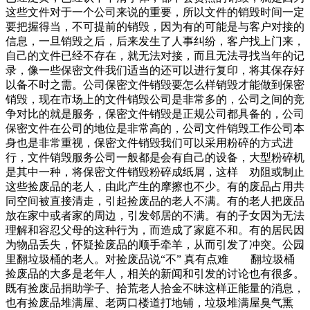
这些文件对于一个公司来说的重要，所以文件的销毁时间一定
要把握得当，不可提前的销毁，因为有的可能是与客户对接的
信息，一旦销毁之后，后来发生了人事纠纷，客户找上门来，
自己的文件已经不存在，就无法对接，而且无法寻找当年的记
录，像一些保密文件我们适当的还可以进行复印，将其保存好
以备不时之需。公司保密文件销毁要怎么样销毁才能做到保密
销毁，现在市场上的文件销毁公司是非常多的，公司之间的竞
争对比的就是服务，保密文件销毁是正规公司都具备的，公司
保密文件在公司的地位是非常高的，公司文件销毁工作公司本
身也是非常重视，保密文件销毁我们可以采用粉碎的方式进
行，文件销毁服务公司一般都是会有自己的设备，大型粉碎机
是其中一种，将保密文件销毁粉碎成纸屑，这样 劝阻或制止
这些捡废品的老人，由此产生的摩擦也不少。有的废品占用共
同空间被直接清走，引起捡废品的老人不满。有的老人把废品
放在家中或者家的周边，引发邻居的不满。有的子女因为无法
理解和容忍父母的这种行为，而造成了家庭不和。有的居民因
为物品丢失，怀疑捡废品的顺手牵羊，从而引发了冲突。公园
里翻垃圾桶的老人。对捡废品说“不” 真有点难 翻垃圾桶
捡废品的大多是老年人，相关的新闻和引发的讨论也有很多。
既有捡废品捐助学子、拾荒老人拾金不昧这样正能量的消息，
也有捡废品堆满屋、老两口楼道打地铺，垃圾堆满屋臭气熏