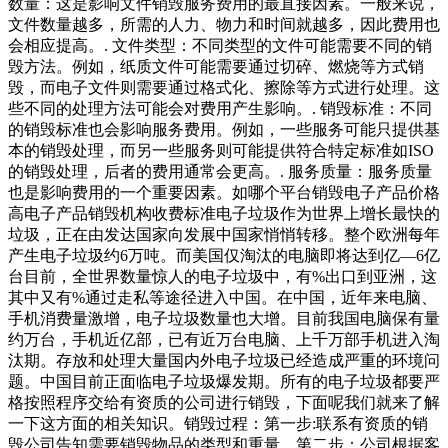
数量：这是影响文件销毁服务费用的最直接因素。一般来说，
文件数量越多，所需的人力、物力和时间就越多，因此费用也
会相应提高。. 文件类型：不同类型的文件可能需要不同的销
毁方法。例如，纸质文件可能需要通过切碎、燃烧等方式销
毁，而电子文件则需要通过格式化、擦除等方式进行处理。这
些不同的处理方法可能会对费用产生影响。. 销毁标准：不同
的销毁标准也会影响服务费用。例如，一些服务可能只提供基
本的销毁处理，而另一些服务则可能提供符合特定标准如ISO
的销毁处理，后者的费用通常会更高。. 服务质量：服务质量
也是影响费用的一个重要因素。如哪个平台销毁电子产品价格
高电子产品销毁机构收费标准电子垃圾作为世界上增长最快的
垃圾，正在由发达国家向发展中国家悄悄转移。整个欧洲每年
产生电子垃圾约6万吨。而美国仅淘汰的电脑即将达到亿—6亿
台目前，全世界数量惊人的电子垃圾中，有%出口到亚洲，这
其中又有%通过走私等途径进入中国。在中国，近年来电脑、
手机消费量激增，电子垃圾数量也大增。目前我国电脑保有量
约万台，手机近亿部，已有近万台电脑、上千万部手机进入淘
汰期。存放和处理大量国内外电子垃圾已经造成严重的环境问
题。中国目前正面临电子垃圾爆发期。所有的电子垃圾都要严
格按照程序交给有资质的公司进行销毁，下面呢我们就来了解
一下这方面的相关知识。销毁过程：第一步:联系有资质的销
毁公司告知需要销毁物品的类型和重量。第二步：公司根据客