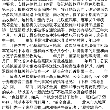
户要求，安排评估师上门察看，登记销毁物品的品种及数量。
第三步：根据双方商谈后的价格，签订销毁合同，确定销后男
子多次到县城马路上偷井盖、雨水篦子，偷了多个都卖给了废
品收购站。这种偷井盖的行为，足以使汽车、电车发生倾覆、
毁坏危险，检察机关以涉嫌破坏交通设施罪对该男子提起公
诉，法院最后以其犯破坏交通设施罪，判处其有期徒刑三年六
个月。年月日，最高检发布件涉窨井盖犯罪典型案例，这是其
中一例。 董某明是河北省涞水县某村的村民，年出生，
年、月份左右，他骑着电动三轮车，多次到涞水县城偷了机动
车道等处下水道井盖和雨水篦子共余个，后将偷来的井盖和雨
水篦子卖至废品收购站。 年月日，董某明被刑事拘留。年
月日，河北省涞水县检察院对齐批准逮捕。 年月日，公安
机关以董某明涉嫌盗窃罪移送涞水县检察院审查起诉。期间，
退回侦查机关补充侦查一次，延长审查起诉期限一次。 年
月，最高人民检察院会同最高人民法院、公安部联合下发《关
于办理涉窨井盖相关刑事案件的指导意见》（下称《指导意
见》间。 然而，因为将金属、塑料和纸分离需要耗费巨大
的成本，所以国内一般的造纸厂不愿意回收复合纸板材
料。“也就是说，如果一个纸盒外面贴了胶带，一张纸封了塑
料膜，就基本不能再利用了。”董金狮说。 北京市东城区
广渠门内一个废品回收点的邓师傅告诉记者：“易拉罐毛个、