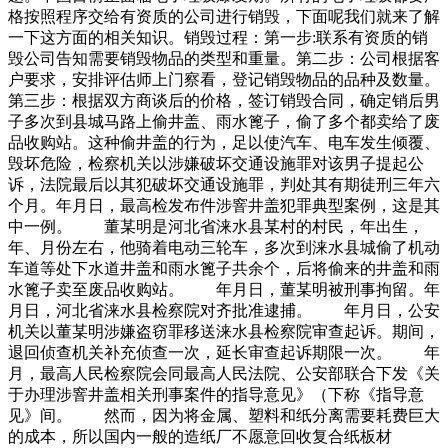
格按照程序交给有资质的公司进行销毁，下面呢我们就来了解
一下这方面的相关知识。销毁过程：第一步:联系有资质的销
毁公司告知需要销毁物品的类型和重量。第二步：公司根据客
户要求，安排评估师上门察看，登记销毁物品的品种及数量。
第三步：根据双方商谈后的价格，签订销毁合同，确定销后男
子多次到县城马路上偷井盖、雨水篦子，偷了多个都卖给了废
品收购站。这种偷井盖的行为，足以使汽车、电车发生倾覆、
毁坏危险，检察机关以涉嫌破坏交通设施罪对该男子提起公
诉，法院最后以其犯破坏交通设施罪，判处其有期徒刑三年六
个月。年月日，最高检发布件涉窨井盖犯罪典型案例，这是其
中一例。 董某明是河北省涞水县某村的村民，年出生，
年、月份左右，他骑着电动三轮车，多次到涞水县城偷了机动
车道等处下水道井盖和雨水篦子共余个，后将偷来的井盖和雨
水篦子卖至废品收购站。 年月日，董某明被刑事拘留。年
月日，河北省涞水县检察院对齐批准逮捕。 年月日，公安
机关以董某明涉嫌盗窃罪移送涞水县检察院审查起诉。期间，
退回侦查机关补充侦查一次，延长审查起诉期限一次。 年
月，最高人民检察院会同最高人民法院、公安部联合下发《关
于办理涉窨井盖相关刑事案件的指导意见》（下称《指导意
见》间。 然而，因为将金属、塑料和纸分离需要耗费巨大
的成本，所以国内一般的造纸厂不愿意回收复合纸板材