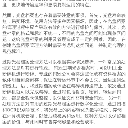
度、更快地传输速率和更易复制运用的特点。
然而，光盘档案也存在着需要注意的事项。首先，光盘寿命较
短，易受环境、使用方法等多种因素损坏。因此，在光盘档案
的管理过程中应当采取有效的方法进行维护与保养。其次，光
盘档案的格式和标准不统一，不同的光盘之间可能出现兼容问
题，这给光盘档案的利用及管理造成了一定的困难。因此，在
创建光盘档案管理方法时需要考虑到这类问题，并制定合理的
规范标准。
过期光盘档案处理方法可以根据实际情况选择。一种常见的处
理方法是对其进行销毁。 销毁过期光盘档案时，可以用工业
粉碎机进行粉碎。专业的销毁公司会将这些记载有资料档案的
载体用自封袋封存，保证在转运环节中不会丢失。当运送到达
销毁工厂后，将过期档案载体放在粉碎机传送带上，依次通过
粉碎机就可以完成粉碎。全过程包括提货、密封、转运到销
毁，都是全程录像监控，以保证文件材料安全销毁。 另一种
处理方法是对有用的过期光盘档案进行数字化处理。通过扫描
和OCR识别等技术，将光盘上的内容转化为数字格式，存储
在计算机或云端，以便后续检索和运用。这种方法可以保留档
案的价值，与此同时节省存储容量和经营成本。