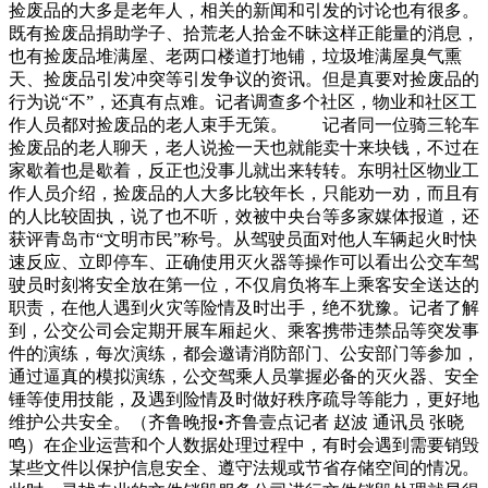
捡废品的大多是老年人，相关的新闻和引发的讨论也有很多。
既有捡废品捐助学子、拾荒老人拾金不昧这样正能量的消息，
也有捡废品堆满屋、老两口楼道打地铺，垃圾堆满屋臭气熏
天、捡废品引发冲突等引发争议的资讯。但是真要对捡废品的
行为说“不”，还真有点难。记者调查多个社区，物业和社区工
作人员都对捡废品的老人束手无策。 记者同一位骑三轮车
捡废品的老人聊天，老人说捡一天也就能卖十来块钱，不过在
家歇着也是歇着，反正也没事儿就出来转转。东明社区物业工
作人员介绍，捡废品的人大多比较年长，只能劝一劝，而且有
的人比较固执，说了也不听，效被中央台等多家媒体报道，还
获评青岛市“文明市民”称号。从驾驶员面对他人车辆起火时快
速反应、立即停车、正确使用灭火器等操作可以看出公交车驾
驶员时刻将安全放在第一位，不仅肩负将车上乘客安全送达的
职责，在他人遇到火灾等险情及时出手，绝不犹豫。记者了解
到，公交公司会定期开展车厢起火、乘客携带违禁品等突发事
件的演练，每次演练，都会邀请消防部门、公安部门等参加，
通过逼真的模拟演练，公交驾乘人员掌握必备的灭火器、安全
锤等使用技能，及遇到险情及时做好秩序疏导等能力，更好地
维护公共安全。（齐鲁晚报•齐鲁壹点记者 赵波 通讯员 张晓
鸣）在企业运营和个人数据处理过程中，有时会遇到需要销毁
某些文件以保护信息安全、遵守法规或节省存储空间的情况。