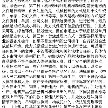
过熔浆的形式再生造纸，这种方式的销毁十分快速，销毁彻
底，绿色环保。第二种：机械粉碎利用机械粉碎对需要销毁的
文件进行粉碎，而要注意的是，机械粉碎的方式适用于文件资
料，单据，公司文档，图纸等等。原因是机械粉碎的方式是将
文件资料，单据，公司文档，图纸这类纸质，进行粉碎，最后
的就是成纸条成小碎片。此方式保证了信息的保密性。并且效
果可观，绿色环保、销毁量大。目前市场上对于纸质销毁常用
的就是这种方式。第三种：焚烧处理此方式一定要选择采用专
业的设备来操作，如果不是文件销毁公司操作，自行销毁会造
成破坏环境。此方式是通过焚烧炉对文件进行焚烧。可适用于
任何条件下的文件，不管需要追究相关的法律责任的，具体情
况下由司法机关判罚处理。销毁伪劣产品的法律依据假冒伪劣
商品是指不符合保障人体健康和人身、财产安全的国家标准、
行业标准的产品；在产品中掺杂、掺假，以假充真，以次充
好，或者以不合格产品冒充合格产品的产品。法律依据：《中
华人民共和国产品质量法》第四十九条生产、销售不符合保障
人体健康和人身、财产安全的国家标准、行业标准的产品的，
责令停止生产、销售，没收违法生产、销售的产品，并处违法
生产、销售产品包括已售出和未售出的产品，下同货值金额等
值以上三倍以下的罚款；有违法所得的，并处没收违法所得；
情节严重的，吊销营业执照；构成犯罪的，依法追究刑事责
任。《中华人民共和国产品质量法》第五十条在产品中掺杂、