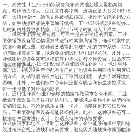
一、高效性 工业纸张销毁设备能够高效地处理大量档案销
毁，粉碎能力强大，适用文件类物料。这类设备大多采用中低
速、大扭距设计，确保文件被彻底粉碎。相比于传统的销毁方
法，如手动撕碎或使用普通碎纸机，工业纸张销毁设备能够在
短时间内处置更多档案，给企业节约了时间与人工成本。
二、保密性 档案销毁过程，可靠性是首要考虑的因素。工业
纸张销毁设备通过物理方式进行档案彻底销毁，确保档案中的
数据不会被泄露。这种设备通常配有现代化的防护系统，如智
能感应和停止功能，以避免在销毁过程中出现意外。此外，工
业纸张销毁设备还可以根据客户需求进行个性设置，以适应不
三、环保性 工业纸张销毁设备在销毁档案的同时，也注重环
同等级保密规定。
保理念。销毁设备旁还配有专门的打包设备采用回收利用废纸
的方式，将销毁后的碎片进行压缩回收利用，减少了对环境的
影响。此外，一些销毁中心车间还配有噪音和粉尘操控系统，
进一步降低了对环境的影响。
四、适用性 不同行业和领域的档案销毁需求各有不同。工业
纸张销毁设备具备良好的适用性，能够满足各种不同类型的档
案销毁需求。不论是纸质文件、卡片、书籍还是其它纸质物
品，工业纸张销毁设备都能轻松解决。此外，这种设备还可以
根据客户需求进行设计，以适应特殊的销毁要求。
在许多国家和地区，借助于这种设备，企业能够确保档案的销
毁过程符合规定法规和政策要求，避免因为违规操作而面临法