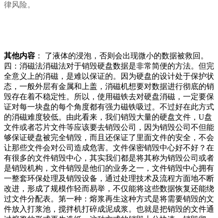
律风险。
其他内容
： 了液体的浸泡，否则会出现微小的数据被救回。
四：消磁法消磁法对于销毁硬盘数据是非常简便的方法。但完
全意义上的消磁，是难以保证的。因为硬盘的设计处于保护状
态，一般外层有金属和上盖，消磁机想要对数据进行彻底的销
毁存在着不稳定性。所以，使用磁铁去对硬盘消磁，一定要保
证对每一块盘的每个角度都有强力磁铁吸过。不过好在此方式
的消磁难度较低。由此看来，我们销毁大量的硬盘文件，U盘
文件或者芯片文件等应该要去销毁公司，因为销毁公司不但能
够保证硬盘被完全销毁，而且还保证了里面文件的安全，不会
让那些文件会对公司造成危害。文件保密销毁中心好不好？在
有很多的文件销毁中心，其实我们都是将其称为销毁公司或者
是销毁机构，文件销毁是他们的业务之一，文件销毁中心拥有
一整套环保处理及销毁设备，通过处理技术及流程方面地不断
改进，形成了规模作轻而易举，不仅能将这些数据恢复还能绕
过文件分配表。第一种：熔浆再生这种方式是将需要销毁的文
件放入打浆池，搅拌机打碎成泥成浆。也就是把销毁的文件通