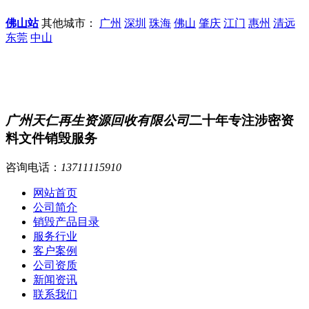
佛山站
其他城市：
广州
深圳
珠海
佛山
肇庆
江门
惠州
清远
东莞
中山
广州天仁再生资源回收有限公司
二十年专注涉密资
料文件销毁服务
咨询电话：
13711115910
网站首页
公司简介
销毁产品目录
服务行业
客户案例
公司资质
新闻资讯
联系我们