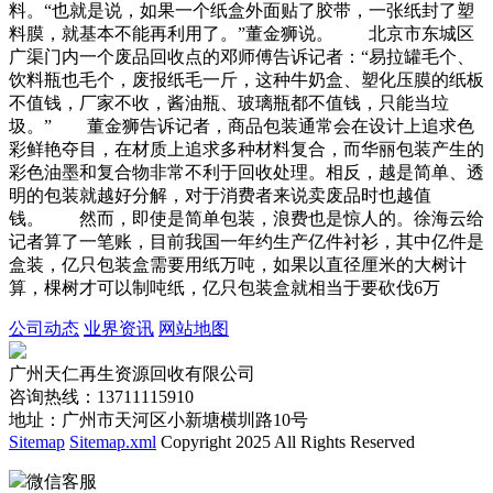
料。“也就是说，如果一个纸盒外面贴了胶带，一张纸封了塑
料膜，就基本不能再利用了。”董金狮说。 北京市东城区
广渠门内一个废品回收点的邓师傅告诉记者：“易拉罐毛个、
饮料瓶也毛个，废报纸毛一斤，这种牛奶盒、塑化压膜的纸板
不值钱，厂家不收，酱油瓶、玻璃瓶都不值钱，只能当垃
圾。” 董金狮告诉记者，商品包装通常会在设计上追求色
彩鲜艳夺目，在材质上追求多种材料复合，而华丽包装产生的
彩色油墨和复合物非常不利于回收处理。相反，越是简单、透
明的包装就越好分解，对于消费者来说卖废品时也越值
钱。 然而，即使是简单包装，浪费也是惊人的。徐海云给
记者算了一笔账，目前我国一年约生产亿件衬衫，其中亿件是
盒装，亿只包装盒需要用纸万吨，如果以直径厘米的大树计
算，棵树才可以制吨纸，亿只包装盒就相当于要砍伐6万
公司动态
业界资讯
网站地图
广州天仁再生资源回收有限公司
咨询热线：13711115910
地址：广州市天河区小新塘横圳路10号
Sitemap
Sitemap.xml
Copyright 2025 All Rights Reserved
微信客服