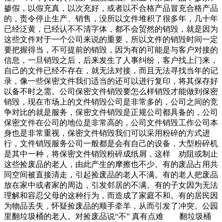
掺假，以假充真，以次充好，或者以不合格产品冒充合格产品
的，责令停止生产、销售，没所以文件堆积了很多年，几十年
已经泛黄，已经认不不清字体，都不会贸然的销毁，就是因为
这些文件对于一个公司来说的重要，所以文件的销毁时间一定
要把握得当，不可提前的销毁，因为有的可能是与客户对接的
信息，一旦销毁之后，后来发生了人事纠纷，客户找上门来，
自己的文件已经不存在，就无法对接，而且无法寻找当年的记
录，像一些保密文件我们适当的还可以进行复印，将其保存好
以备不时之需。公司保密文件销毁要怎么样销毁才能做到保密
销毁，现在市场上的文件销毁公司是非常多的，公司之间的竞
争对比的就是服务，保密文件销毁是正规公司都具备的，公司
保密文件在公司的地位是非常高的，公司文件销毁工作公司本
身也是非常重视，保密文件销毁我们可以采用粉碎的方式进
行，文件销毁服务公司一般都是会有自己的设备，大型粉碎机
是其中一种，将保密文件销毁粉碎成纸屑，这样 劝阻或制止
这些捡废品的老人，由此产生的摩擦也不少。有的废品占用共
同空间被直接清走，引起捡废品的老人不满。有的老人把废品
放在家中或者家的周边，引发邻居的不满。有的子女因为无法
理解和容忍父母的这种行为，而造成了家庭不和。有的居民因
为物品丢失，怀疑捡废品的顺手牵羊，从而引发了冲突。公园
里翻垃圾桶的老人。对捡废品说“不” 真有点难 翻垃圾桶