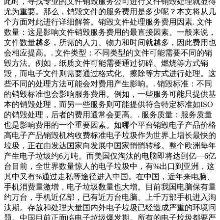
此时，寻找专业的文件销毁服务公司进行文件销毁处理就显得
尤为重要。那么，销毁文件的服务费用是多少呢？本文将从几
个方面对此进行详细解答。销毁文件处理服务费用因素. 文件
数量：这是影响文件销毁服务费用的最直接因素。一般来说，
文件数量越多，所需的人力、物力和时间就越多，因此费用也
会相应提高。. 文件类型：不同类型的文件可能需要不同的销
毁方法。例如，纸质文件可能需要通过切碎、燃烧等方式销
毁，而电子文件则需要通过格式化、擦除等方式进行处理。这
些不同的处理方法可能会对费用产生影响。. 销毁标准：不同
的销毁标准也会影响服务费用。例如，一些服务可能只提供基
本的销毁处理，而另一些服务则可能提供符合特定标准如ISO
的销毁处理，后者的费用通常会更高。. 服务质量：服务质量
也是影响费用的一个重要因素。如哪个平台销毁电子产品价格
高电子产品销毁机构收费标准电子垃圾作为世界上增长最快的
垃圾，正在由发达国家向发展中国家悄悄转移。整个欧洲每年
产生电子垃圾约6万吨。而美国仅淘汰的电脑即将达到亿—6亿
台目前，全世界数量惊人的电子垃圾中，有%出口到亚洲，这
其中又有%通过走私等途径进入中国。在中国，近年来电脑、
手机消费量激增，电子垃圾数量也大增。目前我国电脑保有量
约万台，手机近亿部，已有近万台电脑、上千万部手机进入淘
汰期。存放和处理大量国内外电子垃圾已经造成严重的环境问
题。中国目前正面临电子垃圾爆发期。所有的电子垃圾都要严