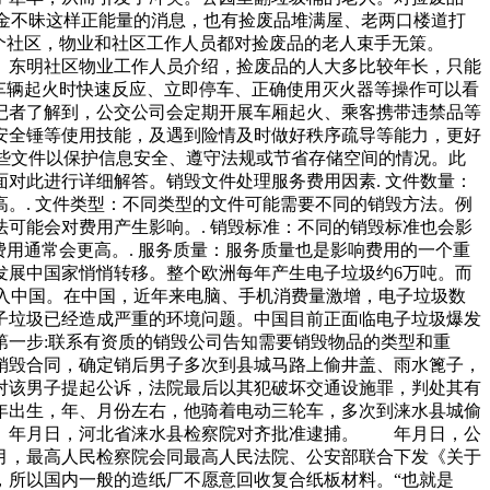
金不昧这样正能量的消息，也有捡废品堆满屋、老两口楼道打
查多个社区，物业和社区工作人员都对捡废品的老人束手无策。
。东明社区物业工作人员介绍，捡废品的人大多比较年长，只能
车辆起火时快速反应、立即停车、正确使用灭火器等操作可以看
记者了解到，公交公司会定期开展车厢起火、乘客携带违禁品等
安全锤等使用技能，及遇到险情及时做好秩序疏导等能力，更好
某些文件以保护信息安全、遵守法规或节省存储空间的情况。此
对此进行详细解答。销毁文件处理服务费用因素. 文件数量：
。. 文件类型：不同类型的文件可能需要不同的销毁方法。例
可能会对费用产生影响。. 销毁标准：不同的销毁标准也会影
费用通常会更高。. 服务质量：服务质量也是影响费用的一个重
发展中国家悄悄转移。整个欧洲每年产生电子垃圾约6万吨。而
入中国。在中国，近年来电脑、手机消费量激增，电子垃圾数
子垃圾已经造成严重的环境问题。中国目前正面临电子垃圾爆发
一步:联系有资质的销毁公司告知需要销毁物品的类型和重
销毁合同，确定销后男子多次到县城马路上偷井盖、雨水篦子，
对该男子提起公诉，法院最后以其犯破坏交通设施罪，判处其有
年出生，年、月份左右，他骑着电动三轮车，多次到涞水县城偷
。年月日，河北省涞水县检察院对齐批准逮捕。 年月日，公
月，最高人民检察院会同最高人民法院、公安部联合下发《关于
所以国内一般的造纸厂不愿意回收复合纸板材料。“也就是