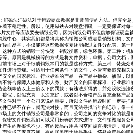
四：消磁法消磁法对于销毁硬盘数据是非常简便的方法。但完全
在着不稳定性。所以，使用磁铁去对硬盘消磁，一定要保证对每
芯片文件等应该要去销毁公司，因为销毁公司不但能够保证硬盘
销毁中心，其实我们都是将其称为销毁公司或者是销毁机构，文
作轻而易举，不仅能将这些数据恢复还能绕过文件分配表。第一
，这种方式的销毁十分快速，销毁彻底，绿色环保。第二种：机
等等。原因是机械粉碎的方式是将文件资料，单据，公司文档，
目前市场上对于纸质销毁常用的就是这种方式。第三种：焚烧处
文件进行焚烧。可适用于任何条件下的文件，不管需要追究相关
产安全的国家标准、行业标准的产品；在产品中掺杂、掺假，以
售不符合保障人体健康和人身、财产安全的国家标准、行业标准
值金额等值以上三倍以下的罚款；有违法所得的，并处没收违法
、掺假，以假充真，以次充好，或者以不合格产品冒充合格产品
些文件对于一个公司来说的重要，所以文件的销毁时间一定要把
文件已经不存在，就无法对接，而且无法寻找当年的记录，像一
市场上的文件销毁公司是非常多的，公司之间的竞争对比的就是
，保密文件销毁我们可以采用粉碎的方式进行，文件销毁服务公
此产生的摩擦也不少。有的废品占用共同空间被直接清走，引起
，而造成了家庭不和。有的居民因为物品丢失，怀疑捡废品的顺