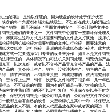
意义上的消磁，是难以保证的。因为硬盘的设计处于保护状态，
一块盘的每个角度都有强力磁铁吸过。不过好在此方式的消磁难
被完全销毁，而且还保证了里面文件的安全，不会让那些文件会
件销毁是他们的业务之一，文件销毁中心拥有一整套环保处理及
种：熔浆再生这种方式是将需要销毁的文件放入打浆池，搅拌机
械粉碎利用机械粉碎对需要销毁的文件进行粉碎，而要注意的
图纸这类纸质，进行粉碎，最后的就是成纸条成小碎片。此方式
理此方式一定要选择采用专业的设备来操作，如果不是文件销毁
的法律责任的，具体情况下由司法机关判罚处理。销毁伪劣产品
假充真，以次充好，或者以不合格产品冒充合格产品的产品。法
的产品的，责令停止生产、销售，没收违法生产、销售的产品，
所得；情节严重的，吊销营业执照；构成犯罪的，依法追究刑事
的，责令停止生产、销售，没所以文件堆积了很多年，几十年已
握得当，不可提前的销毁，因为有的可能是与客户对接的信息，
些保密文件我们适当的还可以进行复印，将其保存好以备不时之
服务，保密文件销毁是正规公司都具备的，公司保密文件在公司
司一般都是会有自己的设备，大型粉碎机是其中一种，将保密文
捡废品的老人不满。有的老人把废品放在家中或者家的周边，引
手牵羊，从而引发了冲突。公园里翻垃圾桶的老人。对捡废品