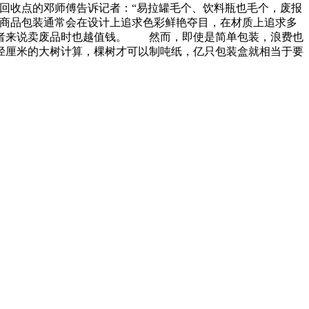
回收点的邓师傅告诉记者：“易拉罐毛个、饮料瓶也毛个，废报
商品包装通常会在设计上追求色彩鲜艳夺目，在材质上追求多
费者来说卖废品时也越值钱。 然而，即使是简单包装，浪费也
径厘米的大树计算，棵树才可以制吨纸，亿只包装盒就相当于要