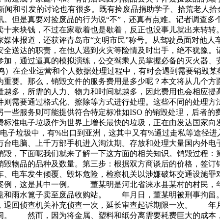
的新闻和引发的讨论也有很多。既有捡废品捐助学子、拾荒老人拾
讯。但是真要对捡废品的行为说“不”，还真有点难。记者调
卖十来块钱，不过在家歇着也是歇着，反正也没事儿就出来转转
家媒体报道，还获评青岛市“文明市民”称号。从驾驶员面对他人
安全送达的职责，在他人遇到火灾等险情及时出手，绝不犹豫。
参加，通过逼真的模拟演练，公交驾乘人员掌握必备的灭火器、
张晓鸣）在企业运营和个人数据处理过程中，有时会遇到需要销毁
重要。那么，销毁文件的服务费用是多少呢？本文将从几个方面
越多，所需的人力、物力和时间就越多，因此费用也会相应提高
则需要通过格式化、擦除等方式进行处理。这些不同的处理方法
一些服务则可能提供符合特定标准如ISO 的销毁处理，后者的
费标准电子垃圾作为世界上增长最快的垃圾，正在由发达国家向
的电子垃圾中，有%出口到亚洲，这其中又有%通过走私等途径进
万台电脑、上千万部手机进入淘汰期。存放和处理大量国内外电
销毁，下面呢我们就来了解一下这方面的相关知识。销毁过程：第
销毁物品的品种及数量。第三步：根据双方商谈后的价格，签订
车、电车发生倾覆、毁坏危险，检察机关以涉嫌破坏交通设施罪
案例，这是其中一例。 董某明是河北省涞水县某村的村民，
井盖和雨水篦子卖至废品收购站。 年月日，董某明被刑事拘留
，退回侦查机关补充侦查一次，延长审查起诉期限一次。 年
间。 然而，因为将金属、塑料和纸分离需要耗费巨大的成本，