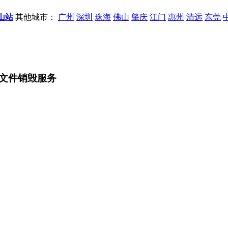
山站
其他城市：
广州
深圳
珠海
佛山
肇庆
江门
惠州
清远
东莞
文件销毁服务