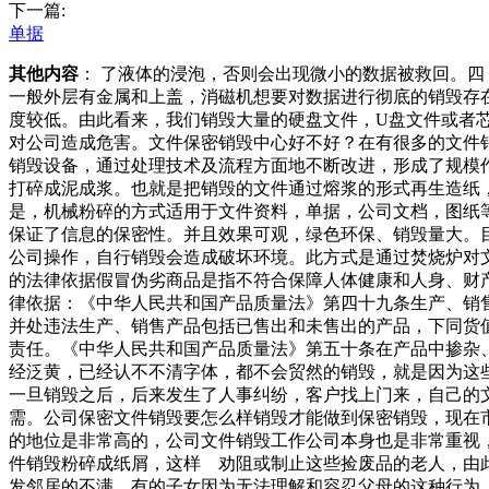
下一篇:
单据
其他内容
： 了液体的浸泡，否则会出现微小的数据被救回。
一般外层有金属和上盖，消磁机想要对数据进行彻底的销毁存
度较低。由此看来，我们销毁大量的硬盘文件，U盘文件或者
对公司造成危害。文件保密销毁中心好不好？在有很多的文件
销毁设备，通过处理技术及流程方面地不断改进，形成了规模
打碎成泥成浆。也就是把销毁的文件通过熔浆的形式再生造纸
是，机械粉碎的方式适用于文件资料，单据，公司文档，图纸
保证了信息的保密性。并且效果可观，绿色环保、销毁量大。
公司操作，自行销毁会造成破坏环境。此方式是通过焚烧炉对
的法律依据假冒伪劣商品是指不符合保障人体健康和人身、财
律依据：《中华人民共和国产品质量法》第四十九条生产、销
并处违法生产、销售产品包括已售出和未售出的产品，下同货
责任。《中华人民共和国产品质量法》第五十条在产品中掺杂
经泛黄，已经认不不清字体，都不会贸然的销毁，就是因为这
一旦销毁之后，后来发生了人事纠纷，客户找上门来，自己的
需。公司保密文件销毁要怎么样销毁才能做到保密销毁，现在
的地位是非常高的，公司文件销毁工作公司本身也是非常重视
件销毁粉碎成纸屑，这样 劝阻或制止这些捡废品的老人，由
发邻居的不满。有的子女因为无法理解和容忍父母的这种行为