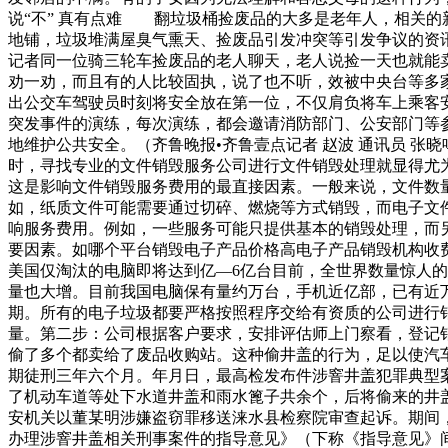
说“不” 真有点难 翻垃圾桶捡废品的大多是老年人，相关
地铺，垃圾堆满屋臭气熏天、捡废品引发冲突等引发争议的资
记者同一位骑三轮车捡废品的老人聊天，老人说捡一天也就能
劝一劝，而且有的人比较固执，说了也不听，效被中央台等多
出公交车驾驶员时刻将安全放在第一位，不仅肩负将车上乘客
突发事件的演练，每次演练，都会邀请消防部门、公安部门等
地维护公共安全。（齐鲁晚报•齐鲁壹点记者 赵波 通讯员 
时，寻找专业的文件销毁服务公司进行文件销毁处理就显得尤为
这是影响文件销毁服务费用的最直接因素。一般来说，文件数量
如，纸质文件可能需要通过切碎、燃烧等方式销毁，而电子文件
响服务费用。例如，一些服务可能只提供基本的销毁处理，而另
要因素。如哪个平台销毁电子产品价格高电子产品销毁机构收
美国仅淘汰的电脑即将达到亿—6亿台目前，全世界数量惊人
量也大增。目前我国电脑保有量约万台，手机近亿部，已有近
期。所有的电子垃圾都要严格按照程序交给有资质的公司进行
量。第二步：公司根据客户要求，安排评估师上门察看，登记
偷了多个都卖给了废品收购站。这种偷井盖的行为，足以使汽
期徒刑三年六个月。年月日，最高检发布件涉窨井盖犯罪典型
了机动车道等处下水道井盖和雨水篦子共余个，后将偷来的
安机关以董某明涉嫌盗窃罪移送涞水县检察院审查起诉。期间
办理涉窨井盖相关刑事案件的指导意见》（下称《指导意见》