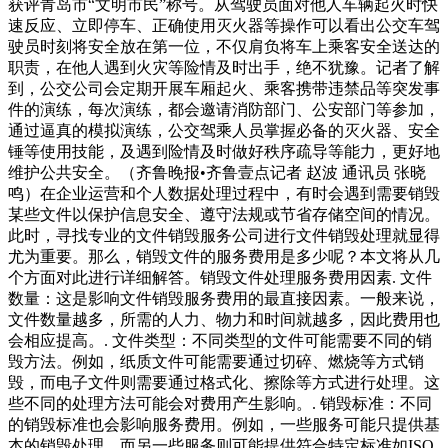
获评青岛市“文明市民”称号。从驾驶员面对他人车辆起火时快
速反应、立即停车、正确使用灭火器等操作可以看出公交车驾
驶员时刻将安全放在第一位，不仅肩负将车上乘客安全送达的
职责，在他人遇到火灾等险情及时出手，绝不犹豫。记者了解
到，公交公司会定期开展车厢起火、乘客携带违禁品等突发事
件的演练，每次演练，都会邀请消防部门、公安部门等参加，
通过逼真的模拟演练，公交驾乘人员掌握必备的灭火器、安全
锤等使用技能，及遇到险情及时做好秩序疏导等能力，更好地
维护公共安全。（齐鲁晚报•齐鲁壹点记者 赵波 通讯员 张晓
鸣）在企业运营和个人数据处理过程中，有时会遇到需要销毁
某些文件以保护信息安全、遵守法规或节省存储空间的情况。
此时，寻找专业的文件销毁服务公司进行文件销毁处理就显得
尤为重要。那么，销毁文件的服务费用是多少呢？本文将从几
个方面对此进行详细解答。销毁文件处理服务费用因素. 文件
数量：这是影响文件销毁服务费用的最直接因素。一般来说，
文件数量越多，所需的人力、物力和时间就越多，因此费用也
会相应提高。. 文件类型：不同类型的文件可能需要不同的销
毁方法。例如，纸质文件可能需要通过切碎、燃烧等方式销
毁，而电子文件则需要通过格式化、擦除等方式进行处理。这
些不同的处理方法可能会对费用产生影响。. 销毁标准：不同
的销毁标准也会影响服务费用。例如，一些服务可能只提供基
本的销毁处理，而另一些服务则可能提供符合特定标准如ISO