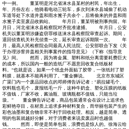
中一例。 董某明是河北省涞水县某村的村民，年出生，
年、月份左右，他骑着电动三轮车，多次到涞水县城偷了机动
车道等处下水道井盖和雨水篦子共余个，后将偷来的井盖和雨
水篦子卖至废品收购站。 年月日，董某明被刑事拘留。年
月日，河北省涞水县检察院对齐批准逮捕。 年月日，公安
机关以董某明涉嫌盗窃罪移送涞水县检察院审查起诉。期间，
退回侦查机关补充侦查一次，延长审查起诉期限一次。 年
月，最高人民检察院会同最高人民法院、公安部联合下发《关
于办理涉窨井盖相关刑事案件的指导意见》（下称《指导意
见》间。 然而，因为将金属、塑料和纸分离需要耗费巨大
的成本，所以国内一般的造纸厂不愿意回收复合纸板材
料。“也就是说，如果一个纸盒外面贴了胶带，一张纸封了塑
料膜，就基本不能再利用了。”董金狮说。 北京市东城区
广渠门内一个废品回收点的邓师傅告诉记者：“易拉罐毛个、
饮料瓶也毛个，废报纸毛一斤，这种牛奶盒、塑化压膜的纸板
不值钱，厂家不收，酱油瓶、玻璃瓶都不值钱，只能当垃
圾。” 董金狮告诉记者，商品包装通常会在设计上追求色
彩鲜艳夺目，在材质上追求多种材料复合，而华丽包装产生的
彩色油墨和复合物非常不利于回收处理。相反，越是简单、透
明的包装就越好分解，对于消费者来说卖废品时也越值
钱。 然而，即使是简单包装，浪费也是惊人的。徐海云给