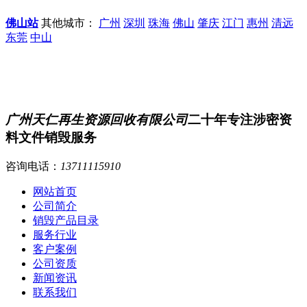
佛山站
其他城市：
广州
深圳
珠海
佛山
肇庆
江门
惠州
清远
东莞
中山
广州天仁再生资源回收有限公司
二十年专注涉密资
料文件销毁服务
咨询电话：
13711115910
网站首页
公司简介
销毁产品目录
服务行业
客户案例
公司资质
新闻资讯
联系我们