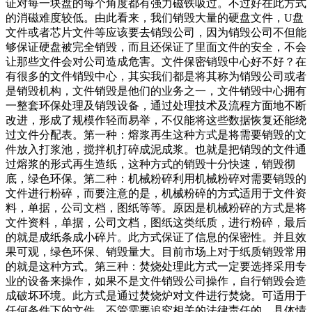
证对每一块盘的每个角度都有强力磁铁吸过。不过好在此方式
的消磁难度较低。由此看来，我们销毁大量的硬盘文件，U盘
文件或者芯片文件等应该要去销毁公司，因为销毁公司不但能
够保证硬盘被完全销毁，而且还保证了里面文件的安全，不会
让那些文件会对公司造成危害。文件保密销毁中心好不好？在
有很多的文件销毁中心，其实我们都是将其称为销毁公司或者
是销毁机构，文件销毁是他们的业务之一，文件销毁中心拥有
一整套环保处理及销毁设备，通过处理技术及流程方面地不断
改进，形成了规模作轻而易举，不仅能将这些数据恢复还能绕
过文件分配表。第一种：熔浆再生这种方式是将需要销毁的文
件放入打浆池，搅拌机打碎成泥成浆。也就是把销毁的文件通
过熔浆的形式再生造纸，这种方式的销毁十分快速，销毁彻
底，绿色环保。第二种：机械粉碎利用机械粉碎对需要销毁的
文件进行粉碎，而要注意的是，机械粉碎的方式适用于文件资
料，单据，公司文档，图纸等等。原因是机械粉碎的方式是将
文件资料，单据，公司文档，图纸这类纸质，进行粉碎，最后
的就是成纸条成小碎片。此方式保证了信息的保密性。并且效
果可观，绿色环保、销毁量大。目前市场上对于纸质销毁常用
的就是这种方式。第三种：焚烧处理此方式一定要选择采用专
业的设备来操作，如果不是文件销毁公司操作，自行销毁会造
成破坏环境。此方式是通过焚烧炉对文件进行焚烧。可适用于
任何条件下的文件，不管需要追究相关的法律责任的，具体情