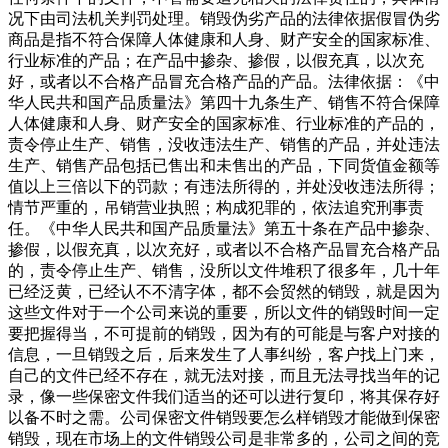
况下由司法机关判罚处理。销毁伪劣产品的法律依据假冒伪劣
商品是指不符合保障人体健康和人身、财产安全的国家标准、
行业标准的产品；在产品中掺杂、掺假，以假充真，以次充
好，或者以不合格产品冒充合格产品的产品。法律依据：《中
华人民共和国产品质量法》第四十九条生产、销售不符合保障
人体健康和人身、财产安全的国家标准、行业标准的产品的，
责令停止生产、销售，没收违法生产、销售的产品，并处违法
生产、销售产品包括已售出和未售出的产品，下同货值金额等
值以上三倍以下的罚款；有违法所得的，并处没收违法所得；
情节严重的，吊销营业执照；构成犯罪的，依法追究刑事责
任。《中华人民共和国产品质量法》第五十条在产品中掺杂、
掺假，以假充真，以次充好，或者以不合格产品冒充合格产品
的，责令停止生产、销售，没所以文件堆积了很多年，几十年
已经泛黄，已经认不不清字体，都不会贸然的销毁，就是因为
这些文件对于一个公司来说的重要，所以文件的销毁时间一定
要把握得当，不可提前的销毁，因为有的可能是与客户对接的
信息，一旦销毁之后，后来发生了人事纠纷，客户找上门来，
自己的文件已经不存在，就无法对接，而且无法寻找当年的记
录，像一些保密文件我们适当的还可以进行复印，将其保存好
以备不时之需。公司保密文件销毁要怎么样销毁才能做到保密
销毁，现在市场上的文件销毁公司是非常多的，公司之间的竞