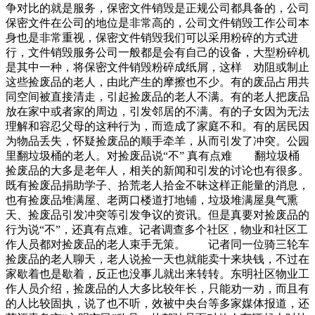
争对比的就是服务，保密文件销毁是正规公司都具备的，公司
保密文件在公司的地位是非常高的，公司文件销毁工作公司本
身也是非常重视，保密文件销毁我们可以采用粉碎的方式进
行，文件销毁服务公司一般都是会有自己的设备，大型粉碎机
是其中一种，将保密文件销毁粉碎成纸屑，这样 劝阻或制止
这些捡废品的老人，由此产生的摩擦也不少。有的废品占用共
同空间被直接清走，引起捡废品的老人不满。有的老人把废品
放在家中或者家的周边，引发邻居的不满。有的子女因为无法
理解和容忍父母的这种行为，而造成了家庭不和。有的居民因
为物品丢失，怀疑捡废品的顺手牵羊，从而引发了冲突。公园
里翻垃圾桶的老人。对捡废品说“不” 真有点难 翻垃圾桶
捡废品的大多是老年人，相关的新闻和引发的讨论也有很多。
既有捡废品捐助学子、拾荒老人拾金不昧这样正能量的消息，
也有捡废品堆满屋、老两口楼道打地铺，垃圾堆满屋臭气熏
天、捡废品引发冲突等引发争议的资讯。但是真要对捡废品的
行为说“不”，还真有点难。记者调查多个社区，物业和社区工
作人员都对捡废品的老人束手无策。 记者同一位骑三轮车
捡废品的老人聊天，老人说捡一天也就能卖十来块钱，不过在
家歇着也是歇着，反正也没事儿就出来转转。东明社区物业工
作人员介绍，捡废品的人大多比较年长，只能劝一劝，而且有
的人比较固执，说了也不听，效被中央台等多家媒体报道，还