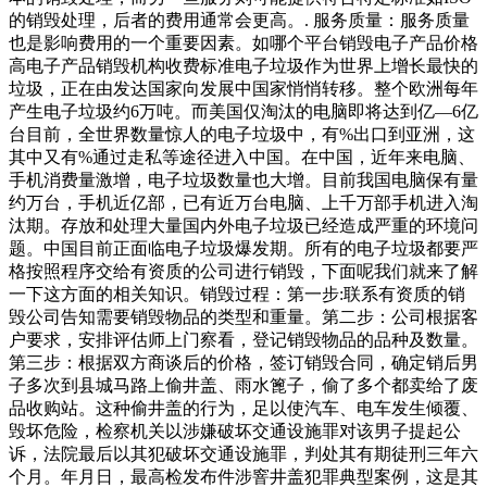
的销毁处理，后者的费用通常会更高。. 服务质量：服务质量
也是影响费用的一个重要因素。如哪个平台销毁电子产品价格
高电子产品销毁机构收费标准电子垃圾作为世界上增长最快的
垃圾，正在由发达国家向发展中国家悄悄转移。整个欧洲每年
产生电子垃圾约6万吨。而美国仅淘汰的电脑即将达到亿—6亿
台目前，全世界数量惊人的电子垃圾中，有%出口到亚洲，这
其中又有%通过走私等途径进入中国。在中国，近年来电脑、
手机消费量激增，电子垃圾数量也大增。目前我国电脑保有量
约万台，手机近亿部，已有近万台电脑、上千万部手机进入淘
汰期。存放和处理大量国内外电子垃圾已经造成严重的环境问
题。中国目前正面临电子垃圾爆发期。所有的电子垃圾都要严
格按照程序交给有资质的公司进行销毁，下面呢我们就来了解
一下这方面的相关知识。销毁过程：第一步:联系有资质的销
毁公司告知需要销毁物品的类型和重量。第二步：公司根据客
户要求，安排评估师上门察看，登记销毁物品的品种及数量。
第三步：根据双方商谈后的价格，签订销毁合同，确定销后男
子多次到县城马路上偷井盖、雨水篦子，偷了多个都卖给了废
品收购站。这种偷井盖的行为，足以使汽车、电车发生倾覆、
毁坏危险，检察机关以涉嫌破坏交通设施罪对该男子提起公
诉，法院最后以其犯破坏交通设施罪，判处其有期徒刑三年六
个月。年月日，最高检发布件涉窨井盖犯罪典型案例，这是其